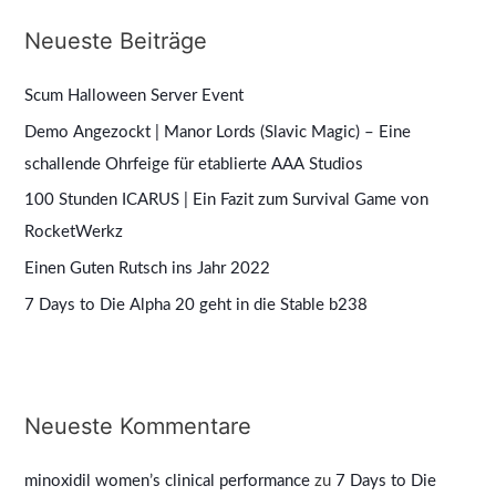
h
Neueste Beiträge
e
n
Scum Halloween Server Event
n
Demo Angezockt | Manor Lords (Slavic Magic) – Eine
a
schallende Ohrfeige für etablierte AAA Studios
c
100 Stunden ICARUS | Ein Fazit zum Survival Game von
h
RocketWerkz
:
Einen Guten Rutsch ins Jahr 2022
7 Days to Die Alpha 20 geht in die Stable b238
Neueste Kommentare
minoxidil women’s clinical performance
zu
7 Days to Die