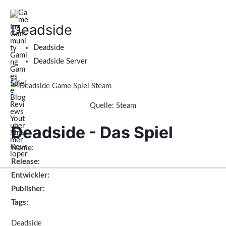
Zum
Menü
Mai
Inhalt
Deadside
Men
springen
Deadside
Deadside Server
Quelle: Steam
Deadside - Das Spiel
Name:
Release:
Entwickler:
Publisher:
Tags:
Deadside