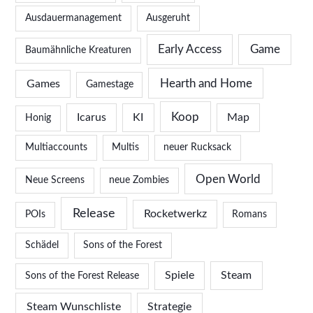
Ausdauermanagement
Ausgeruht
Early Access
Game
Baumähnliche Kreaturen
Hearth and Home
Games
Gamestage
Koop
Icarus
KI
Map
Honig
Multiaccounts
Multis
neuer Rucksack
Open World
Neue Screens
neue Zombies
Release
Rocketwerkz
POIs
Romans
Schädel
Sons of the Forest
Spiele
Steam
Sons of the Forest Release
Steam Wunschliste
Strategie