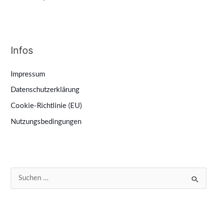
Infos
Impressum
Datenschutzerklärung
Cookie-Richtlinie (EU)
Nutzungsbedingungen
S
u
c