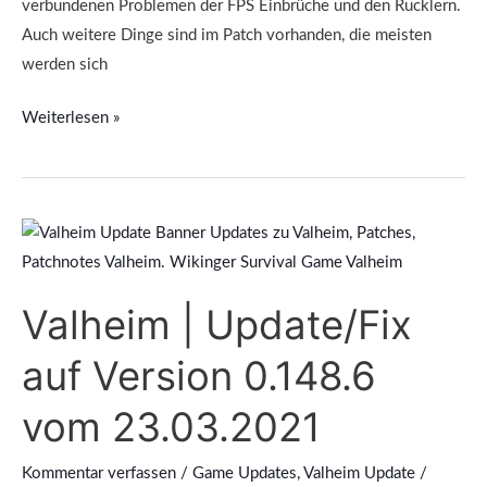
verbundenen Problemen der FPS Einbrüche und den Rucklern.
Auch weitere Dinge sind im Patch vorhanden, die meisten
werden sich
Weiterlesen »
Valheim
|
Update/Fix
Valheim | Update/Fix
auf
Version
auf Version 0.148.6
0.148.6
vom
vom 23.03.2021
23.03.2021
Kommentar verfassen
/
Game Updates
,
Valheim Update
/