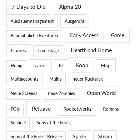
7 Days to Die
Alpha 20
Ausdauermanagement
Ausgeruht
Early Access
Game
Baumähnliche Kreaturen
Hearth and Home
Games
Gamestage
Koop
Icarus
KI
Map
Honig
Multiaccounts
Multis
neuer Rucksack
Open World
Neue Screens
neue Zombies
Release
Rocketwerkz
POIs
Romans
Schädel
Sons of the Forest
Spiele
Steam
Sons of the Forest Release