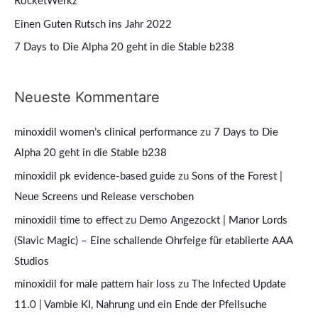
RocketWerkz
h
Einen Guten Rutsch ins Jahr 2022
:
7 Days to Die Alpha 20 geht in die Stable b238
Neueste Kommentare
minoxidil women’s clinical performance
zu
7 Days to Die
Alpha 20 geht in die Stable b238
minoxidil pk evidence‑based guide
zu
Sons of the Forest |
Neue Screens und Release verschoben
minoxidil time to effect
zu
Demo Angezockt | Manor Lords
(Slavic Magic) – Eine schallende Ohrfeige für etablierte AAA
Studios
minoxidil for male pattern hair loss
zu
The Infected Update
11.0 | Vambie KI, Nahrung und ein Ende der Pfeilsuche