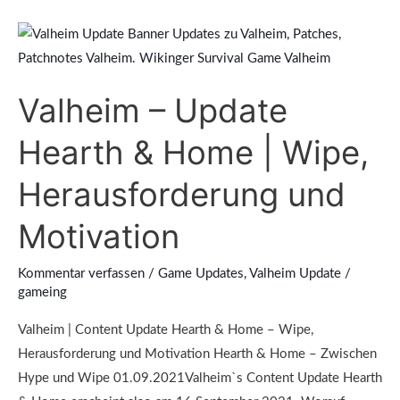
Valheim
–
Update
Valheim – Update
Hearth
&
Hearth & Home | Wipe,
Home
|
Herausforderung und
Wipe,
Motivation
Herausforderung
und
Kommentar verfassen
/
Game Updates
,
Valheim Update
/
Motivation
gameing
Valheim | Content Update Hearth & Home – Wipe,
Herausforderung und Motivation Hearth & Home – Zwischen
Hype und Wipe 01.09.2021Valheim`s Content Update Hearth