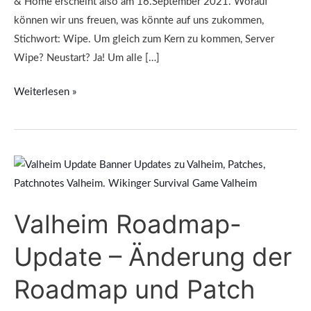
& Home erscheint also am 16.September 2021. Worauf
können wir uns freuen, was könnte auf uns zukommen,
Stichwort: Wipe. Um gleich zum Kern zu kommen, Server
Wipe? Neustart? Ja! Um alle […]
Weiterlesen »
Valheim
Roadmap-
Update
Valheim Roadmap-
–
Änderung
Update – Änderung der
der
Roadmap
Roadmap und Patch
und