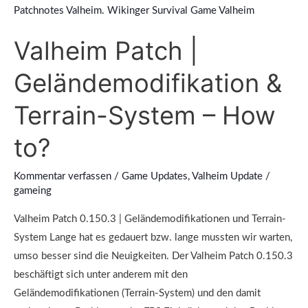
Patch
|
Valheim Patch |
Geländemodifikation
&
Geländemodifikation &
Terrain-
System
Terrain-System – How
–
to?
How
to?
Kommentar verfassen
/
Game Updates
,
Valheim Update
/
gameing
Valheim Patch 0.150.3 | Geländemodifikationen und Terrain-
System Lange hat es gedauert bzw. lange mussten wir warten,
umso besser sind die Neuigkeiten. Der Valheim Patch 0.150.3
beschäftigt sich unter anderem mit den
Geländemodifikationen (Terrain-System) und den damit