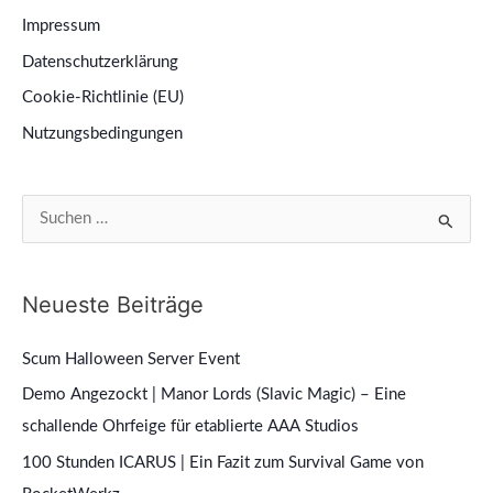
Impressum
Datenschutzerklärung
Cookie-Richtlinie (EU)
Nutzungsbedingungen
S
u
c
Neueste Beiträge
h
e
Scum Halloween Server Event
n
Demo Angezockt | Manor Lords (Slavic Magic) – Eine
n
schallende Ohrfeige für etablierte AAA Studios
a
100 Stunden ICARUS | Ein Fazit zum Survival Game von
c