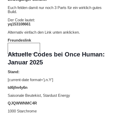
Euch felden damit nur noch 3 Parts für ein wirklich gutes
Build.
Der Code lautet:
yq153108661
Alternativ einfach den Link unten anklicken.
Freundeslink
Freundeslink
Aktuelle Codes bei Once Human:
Januar 2025
Stand:
[current-date format=’j.n.Y‘]
td6jfm4y6n
Saisonale Beutekist, Stardust Energy
QJQWWNMC4R
1000 Starchrome