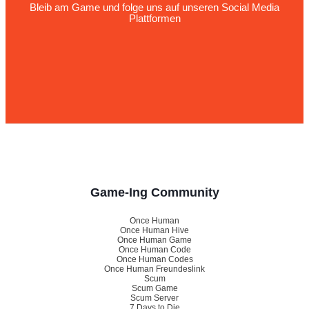
Bleib am Game und folge uns auf unseren Social Media
Plattformen
Game-Ing Community
Once Human
Once Human Hive
Once Human Game
Once Human Code
Once Human Codes
Once Human Freundeslink
Scum
Scum Game
Scum Server
7 Days to Die