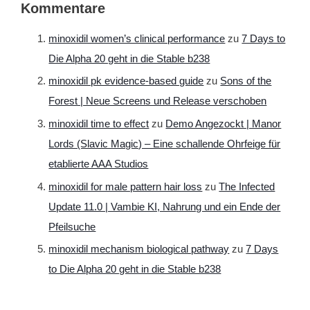
Kommentare
minoxidil women’s clinical performance
zu
7 Days to
Die Alpha 20 geht in die Stable b238
minoxidil pk evidence‑based guide
zu
Sons of the
Forest | Neue Screens und Release verschoben
minoxidil time to effect
zu
Demo Angezockt | Manor
Lords (Slavic Magic) – Eine schallende Ohrfeige für
etablierte AAA Studios
minoxidil for male pattern hair loss
zu
The Infected
Update 11.0 | Vambie KI, Nahrung und ein Ende der
Pfeilsuche
minoxidil mechanism biological pathway
zu
7 Days
to Die Alpha 20 geht in die Stable b238