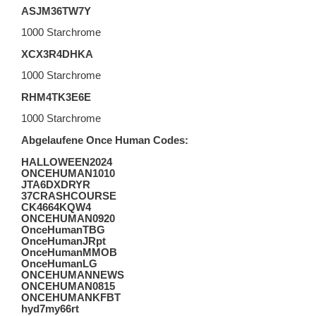
ASJM36TW7Y
1000 Starchrome
XCX3R4DHKA
1000 Starchrome
RHM4TK3E6E
1000 Starchrome
Abgelaufene Once Human Codes:
HALLOWEEN2024
ONCEHUMAN1010
JTA6DXDRYR
37CRASHCOURSE
CK4664KQW4
ONCEHUMAN0920
OnceHumanTBG
OnceHumanJRpt
OnceHumanMMOB
OnceHumanLG
ONCEHUMANNEWS
ONCEHUMAN0815
ONCEHUMANKFBT
hyd7my66rt