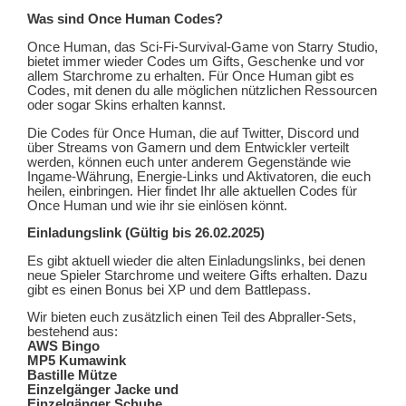
Was sind Once Human Codes?
Once Human, das Sci-Fi-Survival-Game von Starry Studio,
bietet immer wieder Codes um Gifts, Geschenke und vor
allem Starchrome zu erhalten. Für Once Human gibt es
Codes, mit denen du alle möglichen nützlichen Ressourcen
oder sogar Skins erhalten kannst.
Die Codes für Once Human, die auf Twitter, Discord und
über Streams von Gamern und dem Entwickler verteilt
werden, können euch unter anderem Gegenstände wie
Ingame-Währung, Energie-Links und Aktivatoren, die euch
heilen, einbringen. Hier findet Ihr alle aktuellen Codes für
Once Human und wie ihr sie einlösen könnt.
Einladungslink (Gültig bis 26.02.2025)
Es gibt aktuell wieder die alten Einladungslinks, bei denen
neue Spieler Starchrome und weitere Gifts erhalten. Dazu
gibt es einen Bonus bei XP und dem Battlepass.
Wir bieten euch zusätzlich einen Teil des Abpraller-Sets,
bestehend aus:
AWS Bingo
MP5 Kumawink
Bastille Mütze
Einzelgänger Jacke und
Einzelgänger Schuhe.