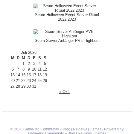
Scum Halloween Event Server Ritual
2022 2023
Scum Server Anfänger PVE HighLoot
Juli 2026
M
D
M
D
F
S
S
1
2
3
4
5
6
7
8
9
10
11
12
13
14
15
16
17
18
19
20
21
22
23
24
25
26
27
28
29
30
31
« Okt.
© 2026 Game-Ing Community – Blog | Reviews | Games | Powered by
Game-Ing Community – Blog | Reviews | Games