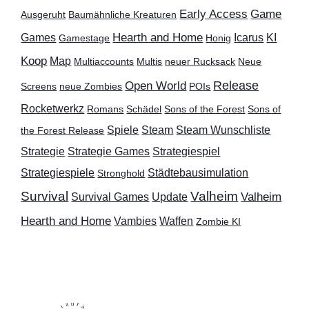
Early Access
Game
Ausgeruht
Baumähnliche Kreaturen
Hearth and Home
Games
Icarus
KI
Gamestage
Honig
Koop
Map
Multiaccounts
Multis
neuer Rucksack
Neue
Release
Open World
Screens
neue Zombies
POIs
Rocketwerkz
Romans
Schädel
Sons of the Forest
Sons of
Spiele
Steam
Steam Wunschliste
the Forest Release
Strategie
Strategie Games
Strategiespiel
Strategiespiele
Städtebausimulation
Stronghold
Survival
Valheim
Valheim
Survival Games
Update
Hearth and Home
Vambies
Waffen
Zombie KI