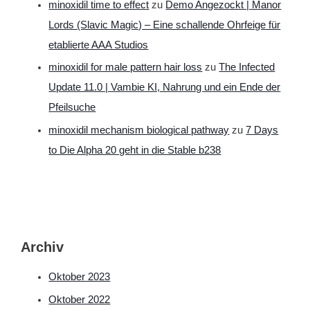
minoxidil time to effect
zu
Demo Angezockt | Manor
Lords (Slavic Magic) – Eine schallende Ohrfeige für
etablierte AAA Studios
minoxidil for male pattern hair loss
zu
The Infected
Update 11.0 | Vambie KI, Nahrung und ein Ende der
Pfeilsuche
minoxidil mechanism biological pathway
zu
7 Days
to Die Alpha 20 geht in die Stable b238
Archiv
Oktober 2023
Oktober 2022