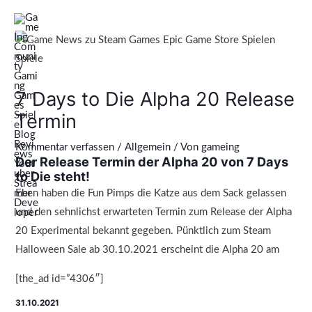
Zum
Mai
Inhalt
Men
springen
7 Days to Die Alpha 20 Release
Termin
Kommentar verfassen
/
Allgemein
/ Von
gameing
Der Release Termin der Alpha 20 von 7 Days
to Die steht!
Eben haben die Fun Pimps die Katze aus dem Sack gelassen
und den sehnlichst erwarteten Termin zum Release der Alpha
20 Experimental bekannt gegeben. Pünktlich zum Steam
Halloween Sale ab 30.10.2021 erscheint die Alpha 20 am
[the_ad id=”4306″]
31.10.2021