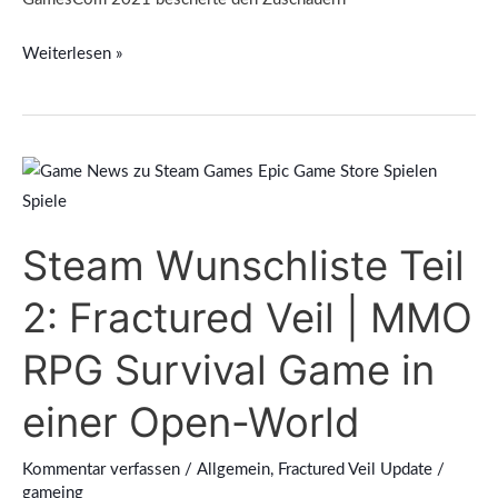
Weiterlesen »
Steam
Wunschliste
Teil
Steam Wunschliste Teil
2:
Fractured
2: Fractured Veil | MMO
Veil
|
RPG Survival Game in
MMO
einer Open-World
RPG
Survival
Kommentar verfassen
/
Allgemein
,
Fractured Veil Update
/
Game
gameing