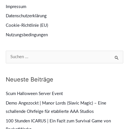
Impressum
Datenschutzerklärung
Cookie-Richtlinie (EU)
Nutzungsbedingungen
S
u
c
Neueste Beiträge
h
e
Scum Halloween Server Event
n
Demo Angezockt | Manor Lords (Slavic Magic) – Eine
n
schallende Ohrfeige für etablierte AAA Studios
a
100 Stunden ICARUS | Ein Fazit zum Survival Game von
c