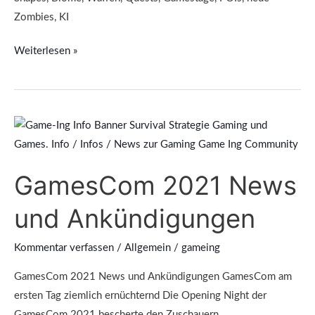
Streamer
Zombies, KI
Weekend
Weiterlesen »
GamesCom
2021
News
GamesCom 2021 News
und
Ankündigungen
und Ankündigungen
Kommentar verfassen
/
Allgemein
/
gameing
GamesCom 2021 News und Ankündigungen GamesCom am
ersten Tag ziemlich ernüchternd Die Opening Night der
GamesCom 2021 bescherte den Zuschauern