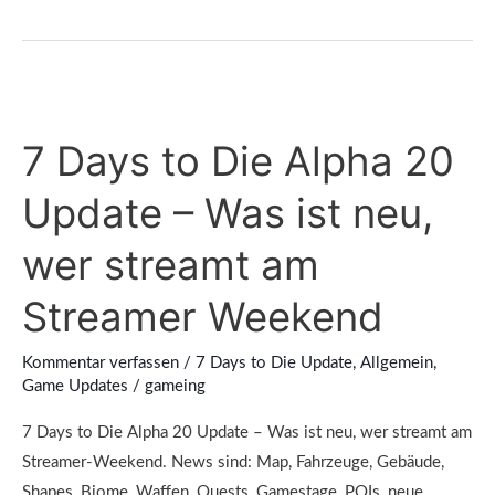
7
Days
7 Days to Die Alpha 20
to
Die
Update – Was ist neu,
Alpha
20
wer streamt am
Update
Streamer Weekend
–
Was
Kommentar verfassen
/
7 Days to Die Update
,
Allgemein
,
ist
Game Updates
/
gameing
neu,
wer
7 Days to Die Alpha 20 Update – Was ist neu, wer streamt am
streamt
Streamer-Weekend. News sind: Map, Fahrzeuge, Gebäude,
am
Shapes, Biome, Waffen, Quests, Gamestage, POIs, neue