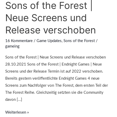
Sons of the Forest |
the
Forest
Neue Screens und
|
Neue
Release verschoben
Screens
und
16 Kommentare
/
Game Updates
,
Sons of the Forest
/
Release
gameing
verschoben
Sons of the Forest | Neue Screens und Release verschoben
28.10.2021 Sons of the Forest | Endnight Games | Neue
Screens und der Release Termin ist auf 2022 verschoben.
Bereits gestern veröffentlichte Endnight Games 4 neue
Screens zum Nachfolger von The Forest, dem ersten Teil der
The Forest Reihe. Gleichzeitig setzten sie die Community
davon […]
Weiterlesen »