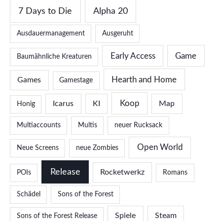
7 Days to Die
Alpha 20
Ausdauermanagement
Ausgeruht
Early Access
Game
Baumähnliche Kreaturen
Hearth and Home
Games
Gamestage
Koop
Icarus
KI
Map
Honig
Multiaccounts
Multis
neuer Rucksack
Open World
Neue Screens
neue Zombies
Release
Rocketwerkz
POIs
Romans
Schädel
Sons of the Forest
Spiele
Steam
Sons of the Forest Release