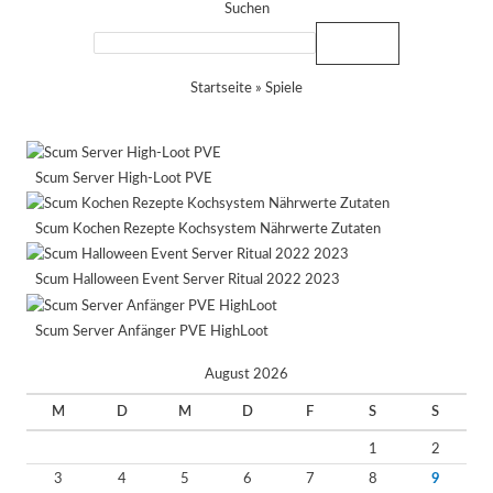
Suchen
Suchen
Startseite
»
Spiele
Scum Server High-Loot PVE
Scum Kochen Rezepte Kochsystem Nährwerte Zutaten
Scum Halloween Event Server Ritual 2022 2023
Scum Server Anfänger PVE HighLoot
August 2026
M
D
M
D
F
S
S
1
2
3
4
5
6
7
8
9