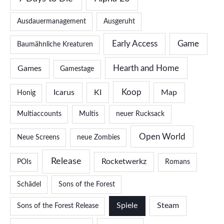
Ausdauermanagement
Ausgeruht
Early Access
Game
Baumähnliche Kreaturen
Hearth and Home
Games
Gamestage
Koop
Icarus
KI
Map
Honig
Multiaccounts
Multis
neuer Rucksack
Open World
Neue Screens
neue Zombies
Release
Rocketwerkz
POIs
Romans
Schädel
Sons of the Forest
Spiele
Steam
Sons of the Forest Release