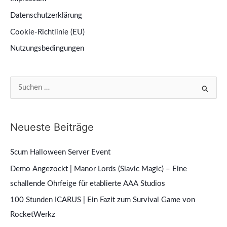
Datenschutzerklärung
Cookie-Richtlinie (EU)
Nutzungsbedingungen
S
u
c
Neueste Beiträge
h
e
Scum Halloween Server Event
n
Demo Angezockt | Manor Lords (Slavic Magic) – Eine
n
schallende Ohrfeige für etablierte AAA Studios
a
100 Stunden ICARUS | Ein Fazit zum Survival Game von
c
RocketWerkz
h