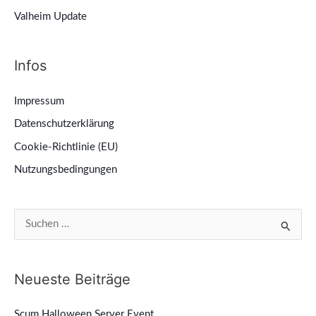
Valheim Update
Infos
Impressum
Datenschutzerklärung
Cookie-Richtlinie (EU)
Nutzungsbedingungen
S
u
c
Neueste Beiträge
h
e
Scum Halloween Server Event