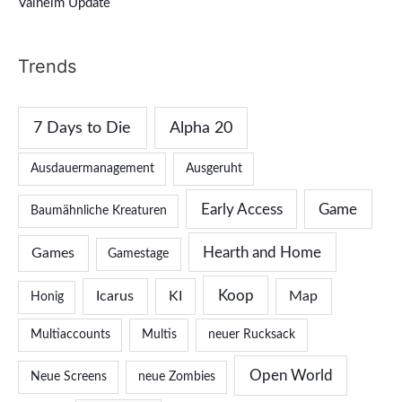
Valheim Update
Trends
7 Days to Die
Alpha 20
Ausdauermanagement
Ausgeruht
Early Access
Game
Baumähnliche Kreaturen
Hearth and Home
Games
Gamestage
Koop
Icarus
KI
Map
Honig
Multiaccounts
Multis
neuer Rucksack
Open World
Neue Screens
neue Zombies