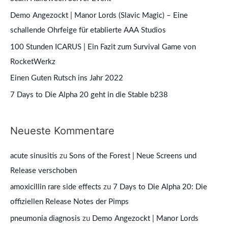
n
Demo Angezockt | Manor Lords (Slavic Magic) – Eine
n
schallende Ohrfeige für etablierte AAA Studios
a
100 Stunden ICARUS | Ein Fazit zum Survival Game von
c
RocketWerkz
h
Einen Guten Rutsch ins Jahr 2022
:
7 Days to Die Alpha 20 geht in die Stable b238
Neueste Kommentare
acute sinusitis
zu
Sons of the Forest | Neue Screens und
Release verschoben
amoxicillin rare side effects
zu
7 Days to Die Alpha 20: Die
offiziellen Release Notes der Pimps
pneumonia diagnosis
zu
Demo Angezockt | Manor Lords