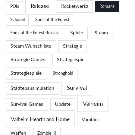
Release
Rocketwerkz
POIs
Romans
Schädel
Sons of the Forest
Spiele
Steam
Sons of the Forest Release
Steam Wunschliste
Strategie
Strategie Games
Strategiespiel
Strategiespiele
Stronghold
Survival
Städtebausimulation
Valheim
Survival Games
Update
Valheim Hearth and Home
Vambies
Waffen
Zombie KI