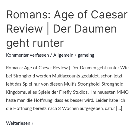
of
Romans: Age of Caesar
Caesar
Review
Review | Der Daumen
|
Der
geht runter
Daumen
geht
Kommentar verfassen
/
Allgemein
/
gameing
runter
Romans: Age of Caesar Review | Der Daumen geht runter Wie
bei Stronghold werden Multiaccounts geduldet, schon jetzt
lebt das Spiel nur von diesen Multis Stronghold, Stronghold
Kingdoms, alles Spiele der Firefly Studios. Im neuesten MMO
hatte man die Hoffnung, dass es besser wird. Leider habe ich
die Hoffnung bereits nach 3 Wochen aufgegeben, dafür […]
Weiterlesen »