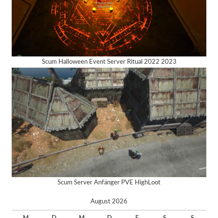
Scum Halloween Event Server Ritual 2022 2023
Scum Server Anfänger PVE HighLoot
August 2026
M
D
M
D
F
S
S